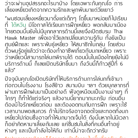
ว่าจะผ่านอุปสรรคอะไรมาบ้าง โดยเฉพาะกับคุณโอ การ
เลี้ยงเหยี่ยวเกิดจากความรักและผูกพันมาแต่วัยเยาว์
“ผมชอบเลี้ยงเหยี่ยวมาตั้งแต่เด็กๆ โตขึ้นมาหน่อยก็ไปเรียน
ที่
ไต้หวัน
มีโอกาสได้เรียนการฝึกเหยี่ยว พอกลับมาเมือง
ไทยตอนนี้นยังไม่มีบุคคลากรด้านนี้เลยจึงเปิดชมรม Thai
Hawk Master เพื่อเอาไว้แลกเปลี่ยนความรู้กัน ทั้งยังเป็น
ศูนย์ฝึกและ เพราะพันธุ์เหยี่ยว ให้สมาชิกในกลุ่ม โดยส่วน
ตัวผมรู้อยู่แล้วว่าจะต้องทำอาชีพเกี่ยวกับนกเหยี่ยว เพราะ
ว่าเหยี่ยวนี่สามารถไล่นกพิราบได้ ตอนนั้นในเมืองไทยยังไม่มี
บริการด้านนี้ ก็เลยเปิดบริษัทขึ้นมา ถึงวันนี้ก็ก้าวสู่ปี่ที่ 6
แล้ว”
ปัจจุบันคุณโอเปิดบริษัทที่ให้บริการด้านการไล่นกที่เข้ามา
ก่อกวนในโรงงาน โรงสีข้าว สนามบิน ฯลฯ ด้วยบุคลากรที่
ผ่านการฝึกฝนมาเป็นอย่างดี ฟังดูเหมือนเป็นงานง่ายๆ ที่
ใครๆ ก็ทำได้แต่จริงๆ แล้วงานนี้ยากมากนะครับ ก่อนอื่น
ต้องมีใจรักเหยี่ยวก่อน และต้องอดทนกับการฝึก เพราะใช้
เวลานานพอสมควร ถ้าไม่รักจริงอาจถอดใจและทอดทิ้งนก
เหยี่ยวไปก่อนซึ่งอาจทำให้นกบาดเจ็บได้ ดังนั้นหากไม่มีเวลา
ก็อย่าคิดหามาเลี้ยงกันเลย แค่ชื่นชมในสิ่งที่คนอื่นทำอยู่
ห่างๆ และเป็นกำลังใจให้กัน เท่านี้น่าจะดีกว่าครับ