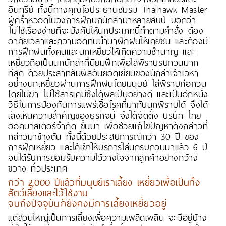
อินทรีย์ ทั้งนี้ทางคุณโอประธานชมรม Thaihawk Master
ผู้คร่ำหวอดในวงการฝึกนกนักล่ามาหลายสิบปี บอกว่า
ไม่ใช่เรื่องง่ายที่จะบังคับให้นกประเภทนี้ทำตามคำสั่ง ต้อง
อาศัยเวลาและความอดทนนำมาฝึกฝนให้เคยชิน และต้องมี
การฝึกฝนทั้งคนและนกเหยี่ยวให้เกิดความชำนาญ และ
เหยี่ยวถือเป็นนกนักล่าที่นิยมฝึกเพื่อไล่พิราบรบกวนมาก
ที่สุด ด้วยประสาทสัมผัสอันยอดเยี่ยมของนักล่าเจ้าเวหา
อย่างนกเหยี่ยวผ่านการฝึกฝนโดยมนุษย์ ไล่พิราบก่อกวน
โดยไม่ฆ่า ไม่ใช้สารเคมีซึ่งได้ผลเป็นอย่างดี และเป็นอีกหนึ่ง
วิธีในการป้องกันการแพร่เชื้อโรคที่มากับนกพิราบได้ จึงได้
เล็งเห็นความสำคัญของธุรกิจนี้ จึงได้จัดตั้ง บริษัท ไทย
ฮอคมาสเตอร์จำกัด ขึ้นมา เพื่อช่วยแก้ไขปัญหาดังกล่าวที่
กล่าวมาข้างต้น ทั้งนี้ด้วยประสบการณ์กว่า 30 ปี ของ
การฝึกเหยี่ยว และได้เข้าให้บริการไล่นกรบกวนมาแล้ว 6 ปี
จนได้รับการยอมรับความไว้วางใจจากลูกค้าอย่างกว้าง
ขวาง ทั่วประเทศ
กว่า 2,000 ปีแล้วที่มนุษย์เราเลี้ยง เหยี่ยวเพื่อเป็นทั้ง
สัตว์เลี้ยงและไว้ใช้งาน
จนถึงปัจจุบันก็ยังคงมีการเลี้ยงเหยี่ยวอยู่
แต่ส่วนใหญ่เป็นการเลี้ยงเพื่อความเพลิดเพลิน จะมีอยู่บ้าง