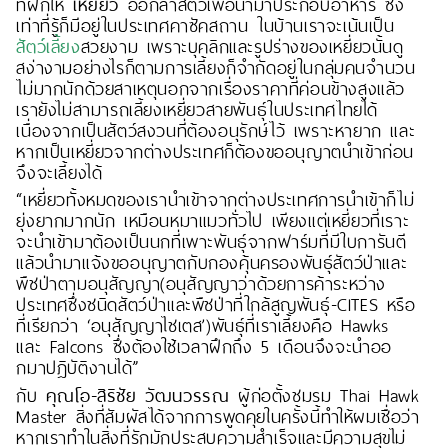
ที่ฝึกให้
เหยี่ยว
ออกล่าสัตว์เพื่อนำมาประกอบอาหาร ซึ่ง
เท่าที่รู้ก็มีอยู่ในประเทศคาซัคสถาน ในบ้านเราจะเน้นเป็น
สัตว์เลี้ยง
สวยงาม เพราะบุคลิกและรูปร่างของเหยี่ยวนั้นดู
สง่างามอย่างไรก็ตามการเลี้ยงก็จำกัดอยู่ในกลุ่มคนจำนวน
ไม่มากนักด้วยสาเหตุนอกจากเรื่องราคาที่ค่อนข้างสูงแล้ว
เรายังไม่สามารถเลี้ยงเหยี่ยวสายพันธุ์ในประเทศไทยได้
เนื่องจากเป็นสัตว์สงวนที่ต้องอนุรักษ์ไว้ เพราะหายาก และ
หากเป็นเหยี่ยวจากต่างประเทศก็ต้องขออนุญาตนำเข้าก่อน
จึงจะเลี้ยงได้
“เหยี่ยวทั้งหมดของเรานำเข้าจากต่างประเทศการนำเข้าก็ไม่
ยุ่งยากมากนัก เหมือนหมาแมวทั่วไป เพียงแต่เหยี่ยวที่เราะ
จะนำเข้ามาต้องเป็นนกที่เพาะพันธุ์จากฟาร์มที่มีใบการันตี
แล้วนำมาแจ้งขออนุญาตกับกองคุ้นครองพันธุ์สัตว์ป่าและ
พืชป่าตามอนุสัญญา(อนุสัญญาว่าด้วยการค้าระหว่าง
ประเทศซึ่งชนิดสัตว์ป่าและพืชป่าที่ใกล้สูญพันธุ์-CITES หรือ
ที่เรียกว่า ‘อนุสัญญาไชเตส’)พันธุ์ที่เราเลี้ยงคือ Hawks
และ Falcons ซึ่งต้องใช้เวลาฝึกถึง 5 เดือนจึงจะนำออ
กมาปฎิบัติงานได้”
กับ
คุณโอ-สิริชัย วัฒนวรรณ
ผู้ก่อตั้งชมรม Thai Hawk
Master สิ่งที่สัมผัสได้จากการพูดคุยในครั้งนี้ทำให้ผมเชื่อว่า
หากเราทำในสิ่งที่รักมักประสบความสำเร็จและมีความสุขไม่